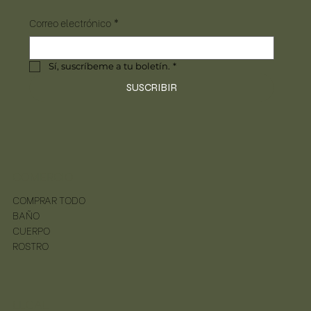
Correo electrónico
*
Sí, suscríbeme a tu boletín.
*
SUSCRIBIR
COMERCIO
COMPRAR TODO
BAÑO
CUERPO
ROSTRO
LEGAL