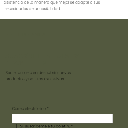
asistencia de la manera que mejor se adapte a sus
necesidades de accesibilidad.
BOHITI BOTÁNICA
SUSCRÍBETE A NUESTRO
NEWSLETTER
Sea el primero en descubrir nuevos
productos y noticias exclusivas.
Correo electrónico
*
Sí, suscríbeme a tu boletín.
*